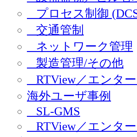
プロセス制御 (DCS/
交通管制
ネットワーク管理
製造管理/その他
RTView／エンタ
海外ユーザ事例
SL-GMS
RTView／エンタ