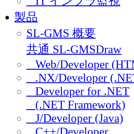
IT インフラ監視
製品
SL-GMS 概要
共通 SL-GMSDraw
Web/Developer (HT
.NX/Developer (.NE
Developer for .NET
(.NET Framework)
J/Developer (Java)
C++/Developer