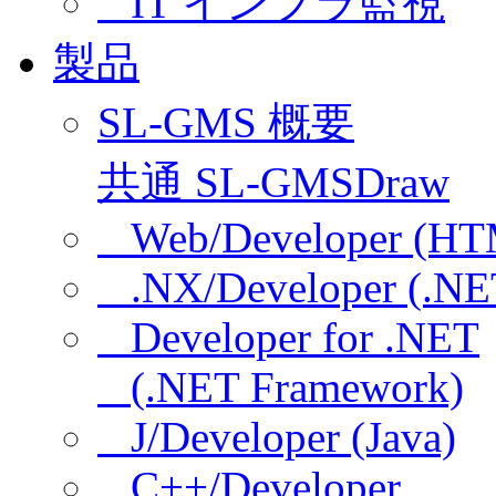
IT インフラ監視
製品
SL-GMS 概要
共通 SL-GMSDraw
Web/Developer (HT
.NX/Developer (.NE
Developer for .NET
(.NET Framework)
J/Developer (Java)
C++/Developer