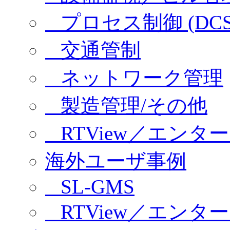
プロセス制御 (DCS/
交通管制
ネットワーク管理
製造管理/その他
RTView／エンタ
海外ユーザ事例
SL-GMS
RTView／エンタ