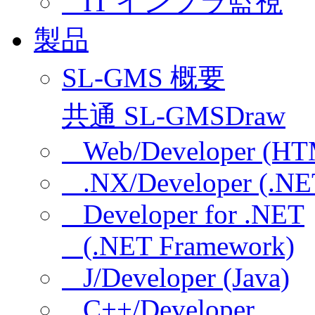
IT インフラ監視
製品
SL-GMS 概要
共通 SL-GMSDraw
Web/Developer (HT
.NX/Developer (.NE
Developer for .NET
(.NET Framework)
J/Developer (Java)
C++/Developer