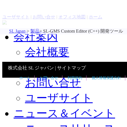
お問い合わせ
評価版ソフトウェア
ユーザサイト
|
お問い合せ
|
オフィス地図
|
ホーム
SL Japan
>
製品
>
SL-GMS Custom Editor (C++) 開発ツール
会社案内
会社概要
オフィス地図
株式会社 SL ジャパン |
サイトマップ
ホーム
お問い合せ
利用規約
個人情報保護方針
お問い合せ
ユーザサイト
ニュース＆イベント