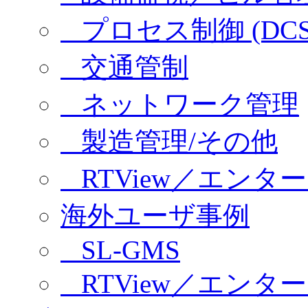
プロセス制御 (DCS/
交通管制
ネットワーク管理
製造管理/その他
RTView／エンタ
海外ユーザ事例
SL-GMS
RTView／エンタ